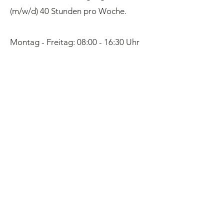
(m/w/d) 40 Stunden pro Woche.
Montag - Freitag: 08:00 - 16:30 Uhr
Ihr Profil
Berufserfahrung
Genaue und saubere 
Arbeitsweise
gute Deutschkenntnisse 
(Kundenkontakt)
Teamfähigkeit
Führerschein B