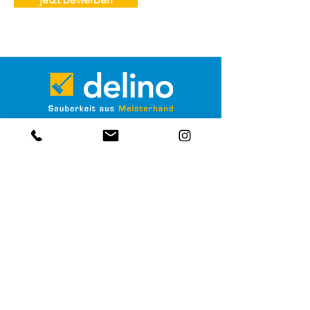
Georgenberg 110
5431 Kuchl
office@delino.at
+43 6244/20077